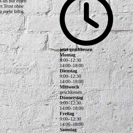
 als nur einen
et Trost ohne
um mehr Infos
jetzt geschlossen
Montag
9
:
00
–
12
:
30
14
:
00
–
18
:
00
Dienstag
9
:
00
–
12
:
30
14
:
00
–
18
:
00
Mittwoch
geschlossen
Donnerstag
9
:
00
–
12
:
30
14
:
00
–
18
:
00
Freitag
9
:
00
–
12
:
30
14
:
00
–
18
:
00
Samstag