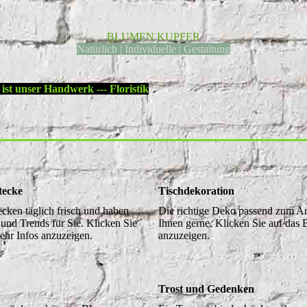
BLUMEN KUPFER
Natürlich | Individuelle | Gestaltung
 unser Handwerk --- Floristik
tecke
Tischdekoration
ecken täglich frisch und haben
Die richtige Deko passend zum Anl
und Trends für Sie. Klicken Sie
Ihnen gerne. Klicken Sie auf das 
ehr Infos anzuzeigen.
anzuzeigen.
k
Trost und Gedenken