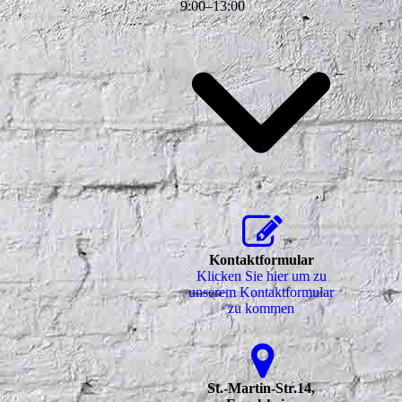
9
:
00
–
13
:
00
Kontaktformular
Klicken Sie hier um zu
unserem Kon­takt­for­mu­lar
zu kommen
St.-Martin-Str.14,