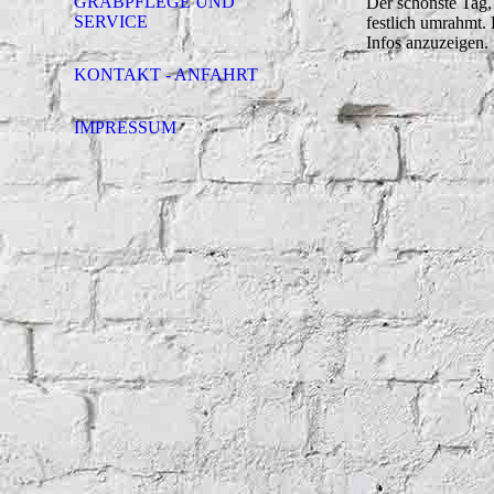
GRABPFLEGE UND
Der schönste Tag,
SERVICE
festlich umrahmt.
Infos anzuzeigen.
KONTAKT - ANFAHRT
IMPRESSUM